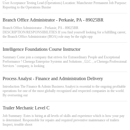
User Acceptance Testing Lead (Operations) Location: Manchester Permanent Job Purpose:
Reporting to the Operations Busine
Branch Office Administrator - Perkasie, PA - 89025BR
Branch Office Administrator - Perkasie, PA - 89025BR
DESCRIPTION/RESPONSIBILITIES:If you find yourself looking for a fulfilling career,
the Branch Office Administrator (BOA) role may be the right opp
Intelligence Foundations Course Instructor
Summary Come join a company that strives for Extraordinary People and Exceptional
Performance ! Chenega Enterprise Systems and Solutions , LLC. , a Chenega Professional
Services ’ company, is looking
Process Analyst - Finance and Administration Delivery
Introduction The Finance & Admin Business Analyst is essential to the ongoing profitable
operations for one of the most globally recognized and respected companies in the world.
By overseeing our
Trailer Mechanic Level C
Job Summary: Estes is hiring at all levels of skills and experience which is how your pay
is determined. Responsible for repairs and required preventive maintenance of trailers
Inspect, trouble shoot