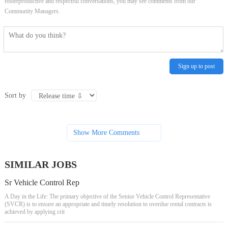
fosterproductive and respectful conversations, you may see comments from our
Community Managers.
Sign up to post
Sort by
Show More Comments
SIMILAR JOBS
Sr Vehicle Control Rep
A Day in the Life: The primary objective of the Senior Vehicle Control Representative
(SVCR) is to ensure an appropriate and timely resolution to overdue rental contracts is
achieved by applying crit