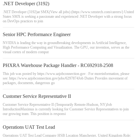
.NET Developer (3192)
.NET Developer (3192)at SMX(View all jobs) (https://www.smxtech.com/careers/) United
States SMX is seeking a passionate and experienced .NET Developer with a strong focus
on DevOps practices to join
Senior HPC Performance Engineer
NVIDIA is leading the way in groundbreaking developments in Artificial Intelligence,
High Performance Computing and Visualization. The GPU, our invention, serves as the
visual cortex of modern comput
PHXRA Warehouse Package Handler - RC692918-2508
This job was posted by https://www.azjobconnection.gov : For moreinformation, please
see: https://www.azjobconnection.gov/jobs/6297874Job Duties Provides movement of
packages, documents, dangerous go
Customer Service Representative II
Customer Service Representative II (Temporarily Remote-Hudson, NY)Job
IntroductionMaximus is currently looking for Customer Service Representatives to join
our growing team. This position is responsi
Operations UAT Test Lead
Operations UAT Test Lead Company HSB Location Manchester, United Kingdom Role: