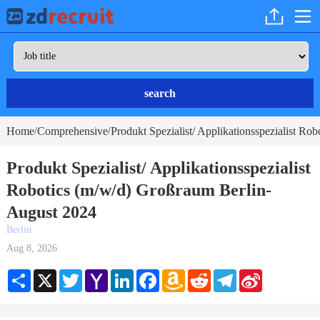
search
Home
Comprehensive
Produkt Spezialist/ Applikationsspezialist Ro
/
/
Produkt Spezialist/ Applikationsspezialist
Robotics (m/w/d) Großraum Berlin-
August 2024
Berlin
Aug 8, 2026
Share
X
Twitter
Yahoo
LinkedIn
Facebook
Amazon
Reddit
Telegram
Sina
Mail
Wish
Weibo
List